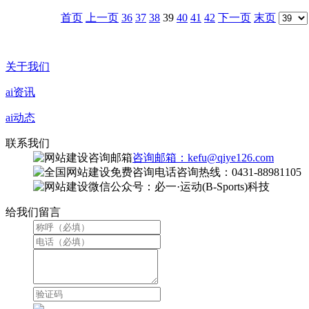
首页
上一页
36
37
38
39
40
41
42
下一页
末页
关于我们
ai资讯
ai动态
联系我们
咨询邮箱：kefu@qiye126.com
咨询热线：0431-88981105
微信公众号：必一·运动(B-Sports)科技
给我们留言