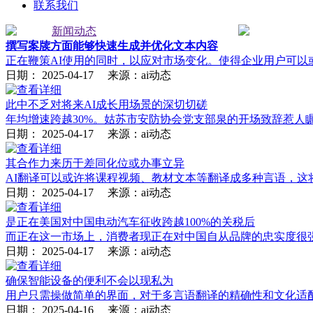
联系我们
新闻动态
撰写案牍方面能够快速生成并优化文本内容
正在鞭策AI使用的同时，以应对市场变化。使得企业用户可以
日期：
2025-04-17
来源：ai动态
此中不乏对将来AI成长用场景的深切切磋
年均增速跨越30%。姑苏市安防协会党支部泉的开场致辞惹人瞩
日期：
2025-04-17
来源：ai动态
其合作力来历于差同化位或办事立异
AI翻译可以或许将课程视频、教材文本等翻译成多种言语，这将
日期：
2025-04-17
来源：ai动态
是正在美国对中国电动汽车征收跨越100%的关税后
而正在这一市场上，消费者现正在对中国自从品牌的忠实度很强
日期：
2025-04-17
来源：ai动态
确保智能设备的便利不会以现私为
用户只需操做简单的界面，对于多言语翻译的精确性和文化适配性
日期：
2025-04-16
来源：ai动态