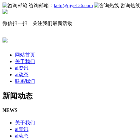
咨询邮箱：
kefu@qiye126.com
咨询热
微信扫一扫，关注我们最新活动
网站首页
关于我们
ai资讯
ai动态
联系我们
新闻动态
NEWS
关于我们
ai资讯
ai动态