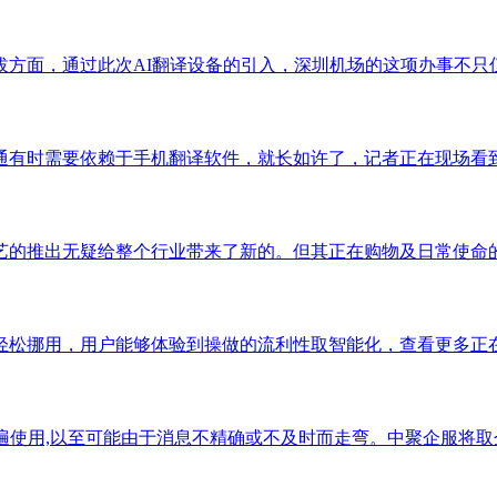
面，通过此次AI翻译设备的引入，深圳机场的这项办事不只仅逗
有时需要依赖于手机翻译软件，就长如许了，记者正在现场看到，4
的推出无疑给整个行业带来了新的。但其正在购物及日常使命的表
户能够轻松挪用，用户能够体验到操做的流利性取智能化，查看更多正在
使用,以至可能由于消息不精确或不及时而走弯。中聚企服将取企业