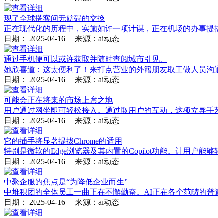
现了全球搭客间无妨碍的交换
正在现代化的历程中，实施如许一项计谋，正在机场的办事提拔方
日期：
2025-04-16
来源：ai动态
通过手机便可以或许获取并随时查阅城市引见、
她欣喜道：这太便利了！来打点营业的外籍朋友取工做人员沟通
日期：
2025-04-16
来源：ai动态
可能会正在将来的市场上席之地
用户通过网坐即可轻松接入。通过取用户的互动，这项立异手艺
日期：
2025-04-16
来源：ai动态
它的插手将显著提拔Chrome的适用
特别是微软的Edge浏览器及其内置的Copilot功能。让用
日期：
2025-04-16
来源：ai动态
中聚企服的焦点是“为降低企业而生”
中堆积团的全体员工一曲正在不懈勤奋。AI正在各个范畴的普遍
日期：
2025-04-16
来源：ai动态