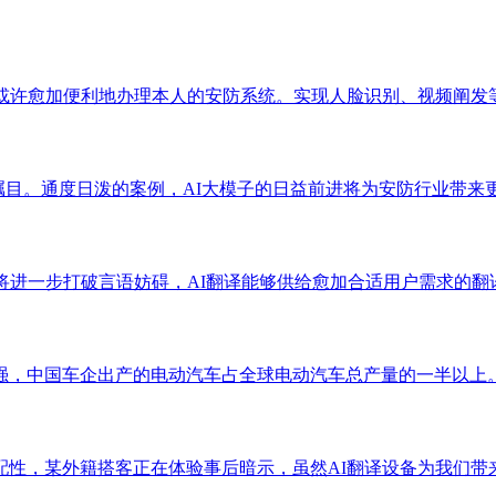
或许愈加便利地办理本人的安防系统。实现人脸识别、视频阐发等复
目。通度日泼的案例，AI大模子的日益前进将为安防行业带来更
进一步打破言语妨碍，AI翻译能够供给愈加合适用户需求的翻译
，中国车企出产的电动汽车占全球电动汽车总产量的一半以上。墨
，某外籍搭客正在体验事后暗示，虽然AI翻译设备为我们带来了