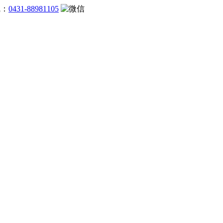
线：
0431-88981105