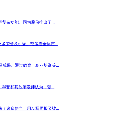
杂功能。同为股份推出了...
多荣誉及机缘。鞭策着全体市...
成果。通过教育、职业培训等...
菲和其他阐发师认为，强...
诸多便当，用AI写周报又被...