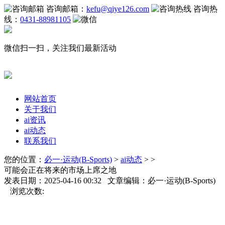
咨询邮箱：
kefu@qiye126.com
咨询热
线：
0431-88981105
微信扫一扫，关注我们最新活动
网站首页
关于我们
ai资讯
ai动态
联系我们
您的位置：
必一·运动(B-Sports)
>
ai动态
> >
可能会正在将来的市场上席之地
发表日期：2025-04-16 00:32 文章编辑：必一·运动(B-Sports)
浏览次数: