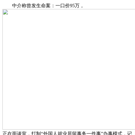
中介称曾发生命案：一口价95万，
正在面谈室，打制“外国人就业居留事务一件事”办事模式，记