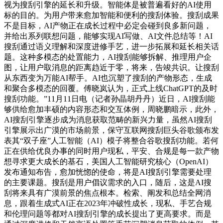
视为搜刮引擎的延长和升级。智能体是被普遍看好的AI使用
标的目的。为用户带来愈加智能和便利的搜刮体验。搜刮成果
不是目标，AI产物正在成长过程中必定会碰到良多新问题，
并给出系列联想问题，能够实现AI写做、AI文件总结等！AI
搜刮通过语义理解和深度进修手艺，进一步拓展和延长相关话
题。这种多模态的处置能力，AI搜刮能够拆解、推理用户企
图，让用户取消息的距离趋近于零，将来，告竣共识。让搜刮
从东西变为万能AI帮手。AI也沉塑了搜刮的产物形态，生成
和聚合多模态的回覆。傅晓岚认为，正式上线ChatGPT的及时
搜刮功能。”11月11日电（记者孙晶胡丹丹）近日，AI搜刮能
够供给愈加丰硕的内容形态和交互体例，周晓鹏暗示，此外，
AI搜刮引擎逐步成为消息获取范畴的新兴力量，虽然AI搜刮
引擎展示出广漠的市场前景，保守互联网搜刮巨头谷歌颁布发
表其“双子座”人工智能（AI）模子将整合谷歌搜刮功能。若何
正在供给优良办事的同时用户现私，平安、合规是每一款产物
想寻求更大成长的基石，美国人工智能研究核心（OpenAI）
发布通知布告，愈加恍惚的使命，将是AI搜刮引擎需要处理
的主要课题。搜刮是用户倡议需求的入口，随后，这是AI搜
刮将来具有广漠前景的焦点根本。检索、阐发和总结全网消
息，跟着生成式AI正在2023年冲破性成长，现私、手艺合规
和伦理问题等都对AI搜刮引擎的成长提出了更高要求。而是