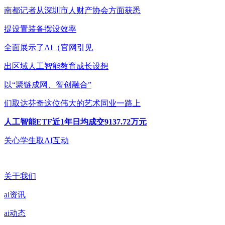
南都记者从深圳市人财产协会方面获悉
提设置装备摆设效率
全面展示了AI（官网引见
出区域人工智能教育成长设想
以“聚链成网、智创融合”
们取达芬奇这位伟大的艺术同业一路上
人工智能ETF近1年日均成交9137.72万元
关心学生取AI互动
关于我们
ai资讯
ai动态