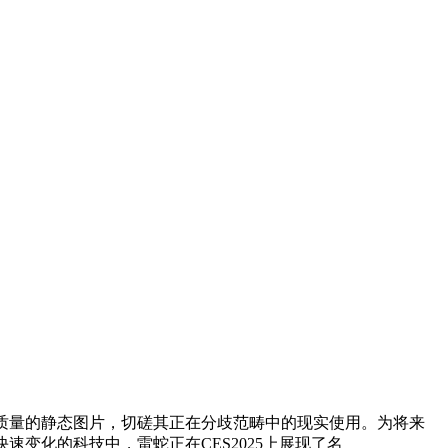
质量的静态图片，切磋其正在分歧范畴中的现实使用。为将来
变化的科技中，雷蛇正在CES2025上展现了名