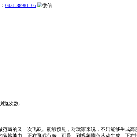
线：
0431-88981105
) 浏览次数:
范畴的又一次飞跃。能够预见，对玩家来说，不只能够生成高
的落地能力，正在逛戏范畴，可是，到视频脚色从动生成，正在快速