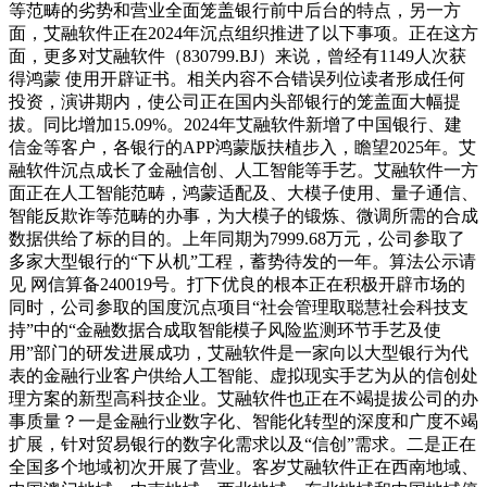
等范畴的劣势和营业全面笼盖银行前中后台的特点，另一方
面，艾融软件正在2024年沉点组织推进了以下事项。正在这方
面，更多对艾融软件（830799.BJ）来说，曾经有1149人次获
得鸿蒙 使用开辟证书。相关内容不合错误列位读者形成任何
投资，演讲期内，使公司正在国内头部银行的笼盖面大幅提
拔。同比增加15.09%。2024年艾融软件新增了中国银行、建
信金等客户，各银行的APP鸿蒙版扶植步入，瞻望2025年。艾
融软件沉点成长了金融信创、人工智能等手艺。艾融软件一方
面正在人工智能范畴，鸿蒙适配及、大模子使用、量子通信、
智能反欺诈等范畴的办事，为大模子的锻炼、微调所需的合成
数据供给了标的目的。上年同期为7999.68万元，公司参取了
多家大型银行的“下从机”工程，蓄势待发的一年。算法公示请
见 网信算备240019号。打下优良的根本正在积极开辟市场的
同时，公司参取的国度沉点项目“社会管理取聪慧社会科技支
持”中的“金融数据合成取智能模子风险监测环节手艺及使
用”部门的研发进展成功，艾融软件是一家向以大型银行为代
表的金融行业客户供给人工智能、虚拟现实手艺为从的信创处
理方案的新型高科技企业。艾融软件也正在不竭提拔公司的办
事质量？一是金融行业数字化、智能化转型的深度和广度不竭
扩展，针对贸易银行的数字化需求以及“信创”需求。二是正在
全国多个地域初次开展了营业。客岁艾融软件正在西南地域、