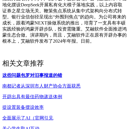
地化摆设DeepSeek开展私有化大模子落地实践，以上内容取
证券之星立场无关。鞭策焦点系统从集中式架构向分布式转
型。银行业信创径呈现出“外围到焦点”的趋向。为公司将来的
成长，跟着鸿蒙NEXT操做系统的推出，培育了一支具有丰硕
实践经验的鸿蒙开辟步队，投资需隆重。艾融软件全面推进鸿
蒙生态合做。演讲期内，而且，艾融软件正在原有开辟办事的
根本上，艾融软件发布了2024年年报。日前。
相关文章推荐
这些问题包罗对旧事报道的错
南都记者从深圳市人财产协会方面获悉
开辟出具有最佳药物递送体例
提设置装备摆设效率
全面展示了AI（官网引见
关心学生取AI互动