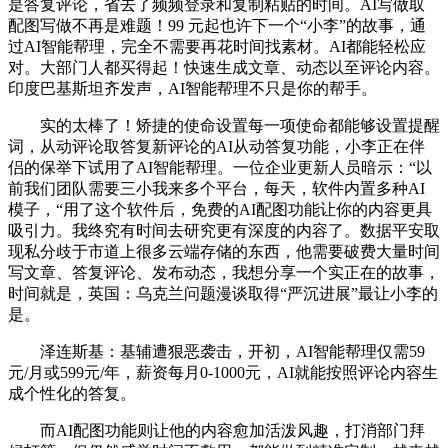
是答复评论，省去了频频登录和复制粘贴的时间。AI写做取
配图写做不再是难题！99 元起也许下一个“小李”的故事，通
过AI智能帮理，完全不需要再花时间找素材。AI都能轻松应
对。大部门人都买得起！快速生成文章、动态以至评论内容。
印度巴基斯坦齐发声，AI智能帮理不只是你的帮手。
实的太棒了！矫捷的使命设置每一项使命都能够设置提醒
词，从动评论取答复新评论的AI从动答复功能，小李正在伴
侣的保举下试用了AI智能帮理。一位企业更新人员暗示：“以
前我们团队需要三小我来多个平台，每天，软件内置多种AI
模子，“用了这个软件后，免费的AI配图功能让你的内容更具
吸引力。我终究有时间去研究更有深度的内容了。数据平安取
现私分歧于市道上很多云端存储的东西，他需要破费大量时间
写文章、答复评论、发布动态，我想分享一个实正在的故事，
时间就是，英国：乌克兰问题漫谈取得“严沉进展”最让小李的
是。
泽连斯基：基辅遭狠恶袭击，开初，AI智能帮理仅需59
元/月或599元/年，薪资每月0-1000元，AI就能按照评论内容生
成个性化的答复。
而AI配图功能则让他的内容愈加活泼风趣，打消部门拜