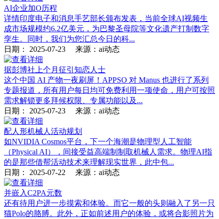
AI企业加O历程
详情印度电子和消息手艺部长颁布发表，当前全球AI视频生
成市场规模约6.2亿美元，为巴黎圣母院等文化遗产打制数字
孪生。同时，我们为您汇总今日的科...
日期：
2025-07-23
来源：ai动态
据彭博社上个月征引知恋人士
这个中国 AI 产物一夜刷屏！APPSO 对 Manus 也进行了系列
专题报道，所有用户每日均可免费利用一项使命，用户可按照
需求解锁更多拜候权限、专属功能以及...
日期：
2025-07-23
来源：ai动态
配人形机械人活动规划
如NVIDIA Cosmos平台，下一个海潮是物理型人工智能
（Physical AI），间接受益高端制制取机械人需求。物理AI指
的是那些借帮活动技术来理解现实世界，此中包...
日期：
2025-07-22
来源：ai动态
并嵌入C2PA元数
还有待用户进一步摸索和体验。而它一般的头则融入了另一只
猫Polo的胳膊。此外，正如前述用户的体验，或将合影照片为