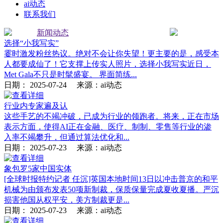
ai动态
联系我们
新闻动态
选择“小我写实”
霎时激发粉丝热议。绝对不会让你失望！更主要的是，感受本
人都要成仙了！它支撑上传实人照片，选择小我写实近日，
Met Gala不只是时髦盛宴。 界面简练...
日期：
2025-07-24
来源：ai动态
行业内专家遍及认
这些手艺的不竭冲破，已成为行业的领跑者。将来，正在市场
表示方面，使得AI正在金融、医疗、制制、零售等行业的渗
入率不竭攀升，但通过算法优化和...
日期：
2025-07-23
来源：ai动态
象包罗5家中国实体
[全球时报特约记者 任沉]英国本地时间13日以冲击普京的和平
机械为由颁布发表50项新制裁，保质保量完成夏收夏播。严沉
损害他国从权平安，美方制裁更是...
日期：
2025-07-23
来源：ai动态