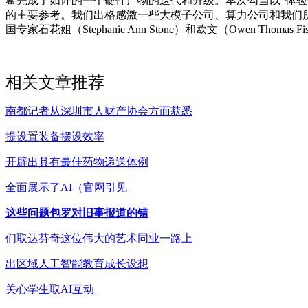
鲨完成了如许的一个硬件产物的迭代和升级。本次勾当以“体验
的主要参考。我们出格感激一些大模子公司、算力公司和我们所
国专家石花姐（Stephanie Ann Stone）和欧文（Owen Th
相关文章推荐
南都记者从深圳市人财产协会方面获悉
提设置装备摆设效率
开辟出具有最佳药物递送体例
全面展示了AI（官网引见
这些问题包罗对旧事报道的错
们取达芬奇这位伟大的艺术同业一路上
出区域人工智能教育成长设想
关心学生取AI互动