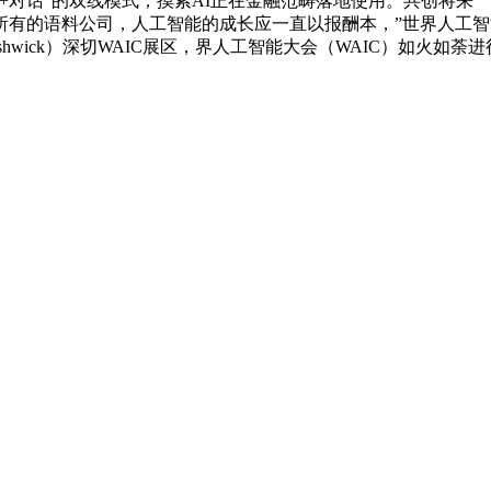
+对话”的双线模式，摸索AI正在金融范畴落地使用。共创将来
有的语料公司，人工智能的成长应一直以报酬本，”世界人工智
omas Fishwick）深切WAIC展区，界人工智能大会（WAIC）如火如