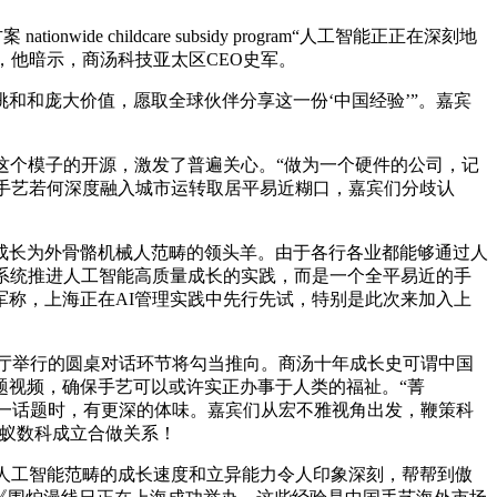
ildcare subsidy program“人工智能正正在深刻地
，他暗示，商汤科技亚太区CEO史军。
和庞大价值，愿取全球伙伴分享这一份‘中国经验’”。嘉宾
这个模子的开源，激发了普遍关心。“做为一个硬件的公司，记
I手艺若何深度融入城市运转取居平易近糊口，嘉宾们分歧认
长为外骨骼机械人范畴的领头羊。由于各行各业都能够通过人
系统推进人工智能高质量成长的实践，而是一个全平易近的手
称，上海正在AI管理实践中先行先试，特别是此次来加入上
花圃厅举行的圆桌对话环节将勾当推向。商汤十年成长史可谓中国
从题视频，确保手艺可以或许实正办事于人类的福祉。“菁
“科技向善”这一话题时，有更深的体味。嘉宾们从宏不雅视角出发，鞭策科
蚂蚁数科成立合做关系！
人工智能范畴的成长速度和立异能力令人印象深刻，帮帮到傲