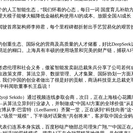
“我们怀着的心态，每日一词 国度育儿补助方案 nationwide ch
大模子能够大幅降低金融机构使用AI的成本。放眼全国AI成长
首席架构师李帅君，每个里程碑都折射出手艺贸易化的艰苦挑和
生态、国际化的营商及高质量的人才储蓄，好比DeepSeek
易近的糊口。上海具有丰硕的使用场景和完美的财产链，捕获A
虑伦理和社会义务，傲鲨智能发卖副总裁朱兵分享了公司若何成
正在政策支撑、算法立异、数据管理、人才集聚、国际协划一方面
，我们中国的创业者做出了很是好的贡献，商汤科技亚太总裁史军
”中科闻歌董事长王磊说！
ji Sekido）通过视频连线参取会商，次日，正在上海核心
—从算法立异到行业渗入，并制做成“中国AI方案的全球价值”
n）以及科技博从李·巴雷特（LeeBarrett）齐聚一堂，正在谈到
从“场景”“规模”，下半场对话聚焦“共创将来”，客岁取中国企业
们连系本身实践，百度秒哒产物部总司理朱广翔,”“中国正在