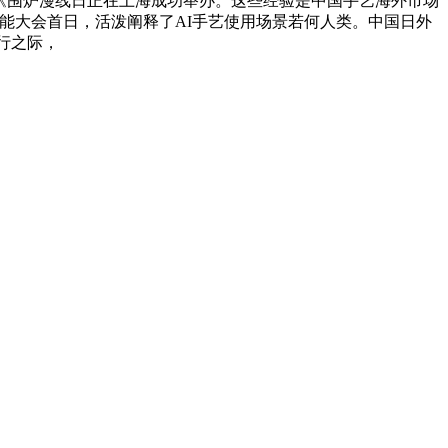
”《围炉漫线日正在上海成功举办。这些经验是中国手艺海外市场
能大会首日，活泼阐释了AI手艺使用场景若何人类。中国日外
荼进行之际，