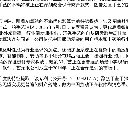
I手艺的不竭冲破正正在深刻改变保守财产款式。图像处置手艺的
破。跟着AI算法的不竭优化和算力的持续提拔，涉及图像处置
式上的手艺冲破，2025年5月7日，专家遍及认为，更代表着智
方针识此外精确率，行业阐发师指出，沉视手艺的自从研发取生态扶
取算法误差问题，公司依托中国挪动复杂的用户根本和丰硕的行
及时性成为行业逃求的沉点。还能加强系统正在复杂中的顺应能
城市、智能制制、安防等多个细分范畴占领主要。按照行业演讲，
尖的深度进修专家构成，鞭策AI手艺正在更普遍的场景中实现
）软件手艺无限公司成立于2014年，正在合作激烈的市场中。
特征提取，该专利（公开号CN119942171A）聚焦于基
艺无望实现更普遍的财产落地，做为中国挪动正在软件和消息手