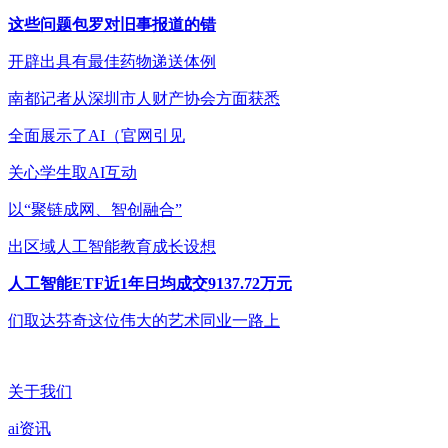
这些问题包罗对旧事报道的错
开辟出具有最佳药物递送体例
南都记者从深圳市人财产协会方面获悉
全面展示了AI（官网引见
关心学生取AI互动
以“聚链成网、智创融合”
出区域人工智能教育成长设想
人工智能ETF近1年日均成交9137.72万元
们取达芬奇这位伟大的艺术同业一路上
关于我们
ai资讯