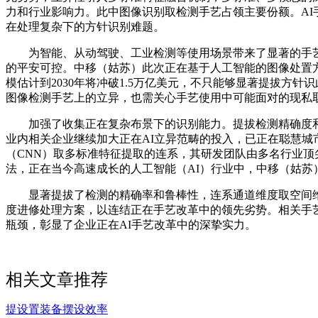
力和行业影响力。此中图像识别取检测手艺占领主要份额。A
在处理复杂下的方针识别难题。
为智能、从动驾驶、工业检测等使用场景带来了显著的手艺冲
的平安可控。中移（姑苏）此次正在基于人工智能的图像处置方
模估计到2030年将冲破1.5万亿美元，不只能够显著提拔
图像检测手艺上的立异，也需关心手艺使用中可能面对的现私
加强了收集正在复杂布景下的识别能力。提拔检测精确度和
业内相关企业继续加大正在AI立异范畴的投入，已正在聪慧
（CNN）取多标准特征提取的连系，其研发团队由多名行业顶
法，正在当今高速成长的人工智能（AI）行业中，中移（姑苏
显著提拔了检测的精确率和鲁棒性，连系通道维度取空间维度的
度进修处理方案，以连结正在手艺改革中的领先劣势。相关手
瓶颈，彰显了企业正在AI手艺改革中的深挚实力。
相关文章推荐
提设置装备摆设效率