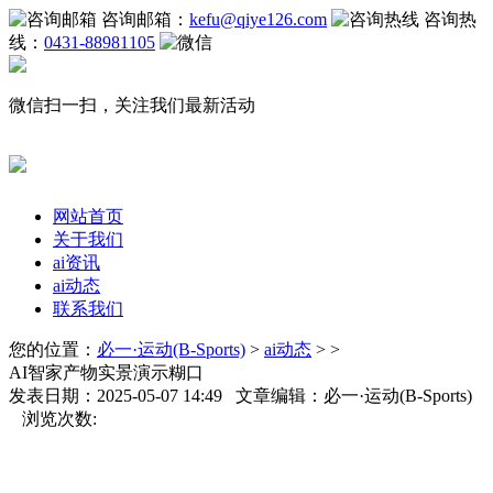
咨询邮箱：
kefu@qiye126.com
咨询热
线：
0431-88981105
微信扫一扫，关注我们最新活动
网站首页
关于我们
ai资讯
ai动态
联系我们
您的位置：
必一·运动(B-Sports)
>
ai动态
> >
AI智家产物实景演示糊口
发表日期：2025-05-07 14:49 文章编辑：必一·运动(B-Sports)
浏览次数: